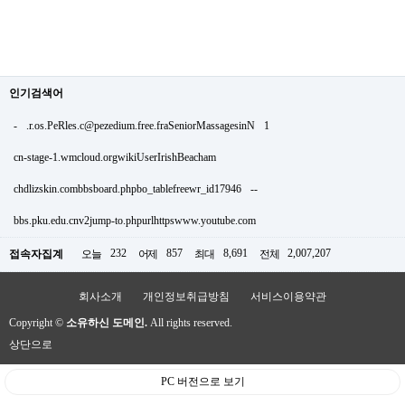
인기검색어
-
.r.os.PeRles.c@pezedium.free.fraSeniorMassagesinN
1
cn-stage-1.wmcloud.orgwikiUserIrishBeacham
chdlizskin.combbsboard.phpbo_tablefreewr_id17946
--
bbs.pku.edu.cnv2jump-to.phpurlhttpswww.youtube.com
232
857
8,691
2,007,207
접속자집계
오늘
어제
최대
전체
회사소개
개인정보취급방침
서비스이용약관
Copyright ©
소유하신 도메인.
All rights reserved.
상단으로
PC 버전으로 보기