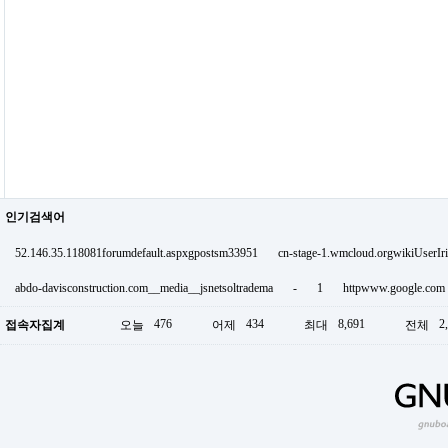
인기검색어
52.146.35.118081forumdefault.aspxgpostsm33951
cn-stage-1.wmcloud.orgwikiUserI
abdo-davisconstruction.com__media__jsnetsoltradema
-
1
httpwww.google.com
476
434
8,691
2
접속자집계
오늘
어제
최대
전체