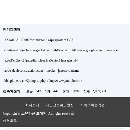
인기검색어
52.146.35.118081forumdefault.aspxgpostsm33951
cn-stage-1.wmcloud.orgwikiUserIrishBeacham
httpwww.google.com
dsm.co.kr
.r.os.PeRles.c@pezedium.free.fraSeniorMassagesinN
abdo-davisconstruction.com__media__jsnetsoltradema
bbs.pku.edu.cnv2jump-to.phpurlhttpswww.youtube.com
249
447
8,691
2,009,331
접속자집계
오늘
어제
최대
전체
회사소개
개인정보취급방침
서비스이용약관
Copyright ©
소유하신 도메인.
All rights reserved.
상단으로